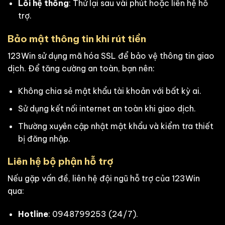
Lỗi hệ thống
: Thử lại sau vài phút hoặc liên hệ hỗ
trợ.
Bảo mật thông tin khi rút tiền
123Win sử dụng mã hóa SSL để bảo vệ thông tin giao
dịch. Để tăng cường an toàn, bạn nên:
Không chia sẻ mật khẩu tài khoản với bất kỳ ai.
Sử dụng kết nối internet an toàn khi giao dịch.
Thường xuyên cập nhật mật khẩu và kiểm tra thiết
bị đăng nhập.
Liên hệ bộ phận hỗ trợ
Nếu gặp vấn đề, liên hệ đội ngũ hỗ trợ của 123Win
qua:
Hotline
: 0948799253 (24/7).