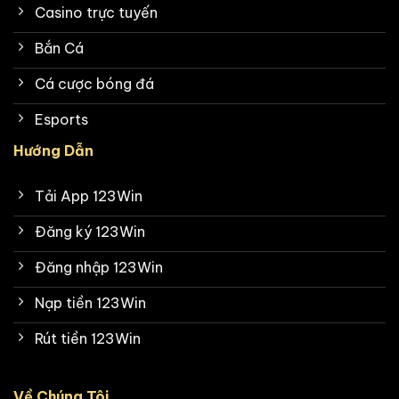
Casino trực tuyến
Bắn Cá
Cá cược bóng đá
Esports
Hướng Dẫn
Tải App 123Win
Đăng ký 123Win
Đăng nhập 123Win
Nạp tiền 123Win
Rút tiền 123Win
Về Chúng Tôi