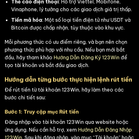
Thẻ cào điện thoại
: Hỗ trợ Viettel, Mobifone,
Vinaphone, lý tưởng cho các giao dịch giá trị thấp.
Tiền mã hóa
: Một số loại tiền điện tử như USDT và
Bitcoin được chấp nhận, tùy thuộc vào khu vực.
Mỗi phương thức có ưu điểm riêng, và bạn nên chọn
phương thức phù hợp với nhu cầu. Nếu bạn mới bắt
đầu, hãy tham khảo
Hướng Dẫn Đăng Ký 123Win
để
tạo tài khoản và bắt đầu giao dịch.
Hướng dẫn từng bước thực hiện lệnh rút tiền
Để rút tiền từ tài khoản 123Win, hãy làm theo các
bước chi tiết sau:
Bước 1: Truy cập mục Rút tiền
Đăng nhập vào tài khoản 123Win qua website hoặc
ứng dụng. Nếu cần hỗ trợ, xem
Hướng Dẫn Đăng Nhập
123Win
. Sau khi đăng nhập, vào mục “Tài khoản” hoặc