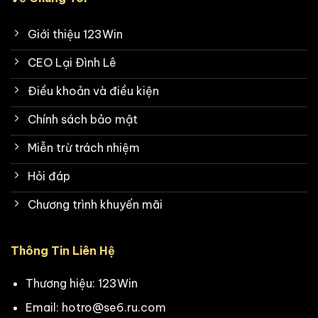
Giới thiệu 123Win
CEO Lại Đình Lê
Điều khoản và điều kiện
Chính sách bảo mật
Miễn trừ trách nhiệm
Hỏi đáp
Chương trình khuyến mãi
Thông Tin Liên Hệ
Thương hiệu: 123Win
Email:
hotro@se6.ru.com