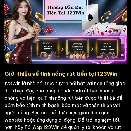
Giới thiệu về tính năng rút tiền tại 123Win
123Win là nhà cái trực tuyến nổi bật với nền tảng giao
dịch hiện đại, cho phép người chơi rút tiền nhanh
chóng và tiện lợi. Tính năng rút tiền được thiết kế để
đảm bảo tính minh bạch, bảo mật và thân thiện với
người dùng. Bạn có thể thực hiện giao dịch qua
website hoặc ứng dụng di động. Để trải nghiệm tốt
hơn, hãy
Tải App 123Win
để quản lý tài khoản và rút