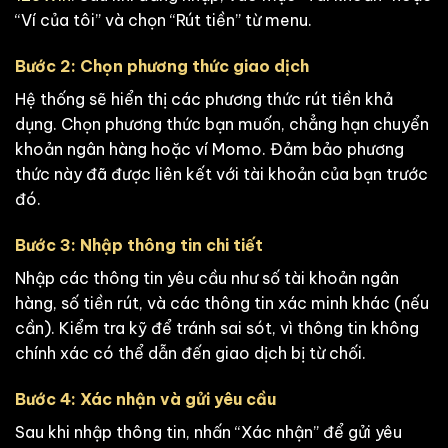
“Ví của tôi” và chọn “Rút tiền” từ menu.
Bước 2: Chọn phương thức giao dịch
Hệ thống sẽ hiển thị các phương thức rút tiền khả
dụng. Chọn phương thức bạn muốn, chẳng hạn chuyển
khoản ngân hàng hoặc ví Momo. Đảm bảo phương
thức này đã được liên kết với tài khoản của bạn trước
đó.
Bước 3: Nhập thông tin chi tiết
Nhập các thông tin yêu cầu như số tài khoản ngân
hàng, số tiền rút, và các thông tin xác minh khác (nếu
cần). Kiểm tra kỹ để tránh sai sót, vì thông tin không
chính xác có thể dẫn đến giao dịch bị từ chối.
Bước 4: Xác nhận và gửi yêu cầu
Sau khi nhập thông tin, nhấn “Xác nhận” để gửi yêu