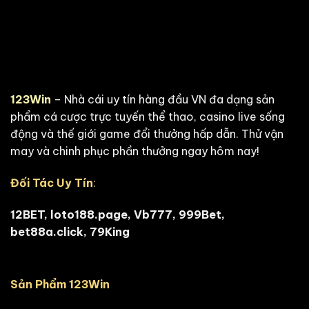
123Win
– Nhà cái uy tín hàng đầu VN đa dạng sản
phẩm cá cược trực tuyến thể thao, casino live sống
động và thế giới game đổi thưởng hấp dẫn. Thử vận
may và chinh phục phần thưởng ngay hôm nay!
Đối Tác Uy Tín
:
12BET
,
loto188.page
,
Vb777
,
999Bet
,
bet88a.click
,
79King
Sản Phẩm 123Win